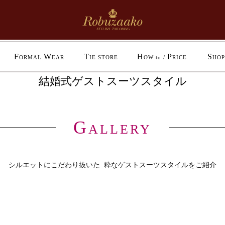
F
W
T
H
P
S
ORMAL
EAR
IE STORE
OW to /
RICE
HOP
結婚式ゲストスーツスタイル
G
ALLERY
シルエットにこだわり抜いた
粋なゲストスーツスタイルをご紹介