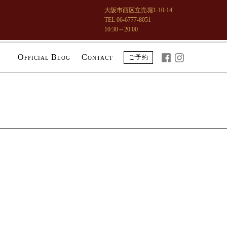
大阪市西区立売堀1-10-14
TEL 06-6777-8051
10:30～20:00
O
B
C
ご予約
FFICIAL
LOG
ONTACT